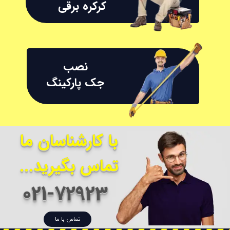
​​​​​​​کرکره برقی
نصب
جک پارکینگ
با کارشناسان ما
تماس بگیرید...
021-72923
تماس با ما