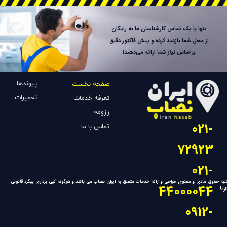
تنها با یک تماس کارشناسان ما به رایگان
از محل شما بازدید کرده و پیش فاکتور دقیق
براساس نیاز شما ارائه می‌دهند!
پیوندها
صفحه نخست
تعمیرات
تعرفه خدمات
رزومه
021-
تماس با ما
72923
021-
لیه حقوق مادی و معنوی طراحی و ارائه خدمات متعلق به ایران نصاب می باشد و هرگونه کپی برداری پیگرد قانونی
44000044
ارد!
​​​​​​​0912-